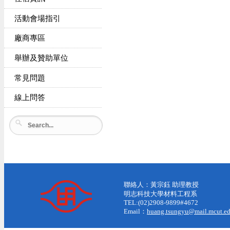
活動會場指引
廠商專區
舉辦及贊助單位
常見問題
線上問答
聯絡人：黃宗鈺 助理教授
明志科技大學材料工程系
TEL:(02)2908-9899#4672
Email：
huang.tsungyu@mail.mcut.ed