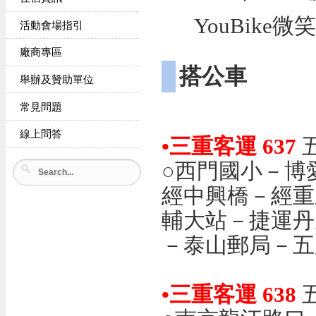
YouBik
活動會場指引
廠商專區
搭公車
舉辦及贊助單位
常見問題
線上問答
•三重客運 637
○西門國小－博
經中興橋－經重
輔大站－捷運丹
－泰山郵局－
•三重客運 638