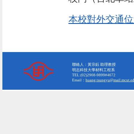
本校對外交通位
聯絡人：黃宗鈺 助理教授
明志科技大學材料工程系
TEL:(02)2908-9899#4672
Email：
huang.tsungyu@mail.mcut.ed