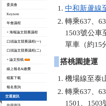
委員會
中和新蘆線
Keynote
轉乘637、63
年會議程
1503號公車
+ 海報論文競賽議程
口頭論文競賽議程(一)
單車（約15
口頭論文競賽議程(二)
搭桃園捷運
+ 論文投稿
線上報名&繳費
機場線至泰
檔案下載
報名查詢
轉乘637、63
交通資訊
1501、15
住宿資訊