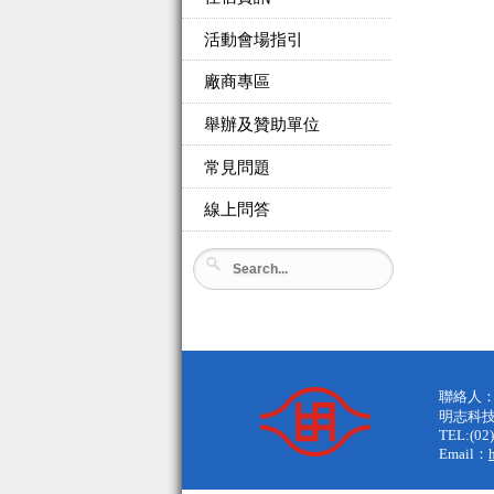
活動會場指引
廠商專區
舉辦及贊助單位
常見問題
線上問答
聯絡人：
明志科
TEL:(02
Email：