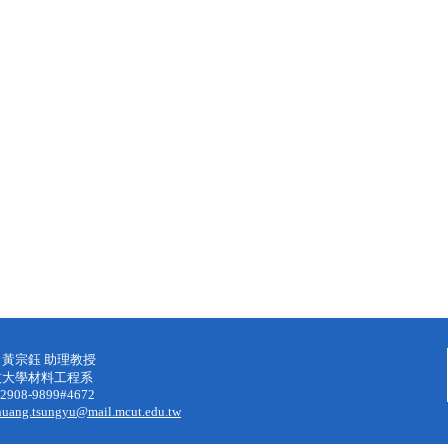
黃宗鈺 助理教授
技大學材料工程系
)2908-9899#4672
huang.tsungyu@mail.mcut.edu.tw