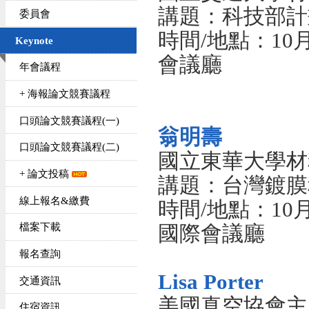
講題：科技部計
委員會
時間/地點：10月1
Keynote
會議廳
年會議程
+ 海報論文競賽議程
口頭論文競賽議程(一)
翁明壽
口頭論文競賽議程(二)
國立東華大學材
+ 論文投稿
講題：台灣鍍膜
線上報名&繳費
時間/地點：10月1
檔案下載
國際會議廳
報名查詢
Lisa Porter
交通資訊
美國真空協會主
住宿資訊