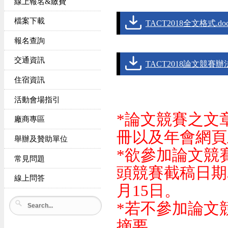
線上報名&繳費
檔案下載
TACT2018全文格式.do
報名查詢
交通資訊
TACT2018論文競賽辦法.
住宿資訊
活動會場指引
*論文競賽之文
廠商專區
冊以及年會網頁
舉辦及贊助單位
*欲參加論文競
常見問題
頭競賽截稿日期
線上問答
月15日。
*若不參加論文
摘要。