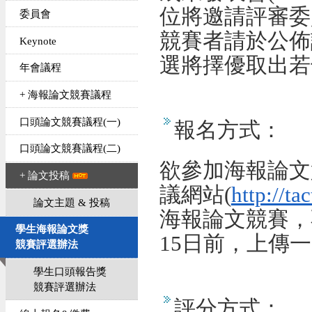
位將邀請評審委
委員會
競賽者請於公佈
Keynote
選將擇優取出若
年會議程
+ 海報論文競賽議程
口頭論文競賽議程(一)
報名方式：
口頭論文競賽議程(二)
欲參加海報論文競
+ 論文投稿
議網站(
http://ta
論文主題 & 投稿
海報論文競賽，
學生海報論文獎
15日前，上傳
競賽評選辦法
學生口頭報告獎
競賽評選辦法
評分方式：