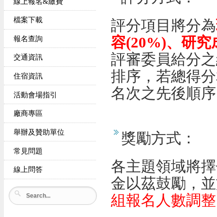
線上報名&繳費
檔案下載
評分項目將分為
容
(20%)
、研究
報名查詢
評審委員給分之
交通資訊
排序，若總得分
住宿資訊
名次之先後順序
活動會場指引
廠商專區
舉辦及贊助單位
獎勵方式：
常見問題
各主題領域將擇
線上問答
金以茲鼓勵，並
組報名人數調整