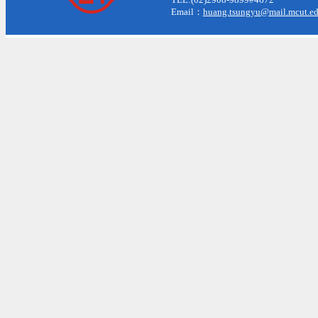
Email：
huang.tsungyu@mail.mcut.ed