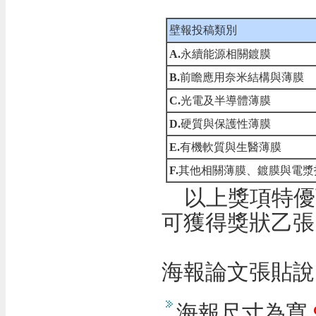
壁報投稿類別
A.
永續能源相關鍍膜
B.
前瞻應用奈米結構與薄膜
C.
光電及半導體薄膜
D.
硬質與保護性薄膜
E.
有機軟質與生醫薄膜
F.
其他相關薄膜、鍍膜與電漿
以上獎項特優可
可獲得獎狀
海報論文張貼說
海報尺寸為寬