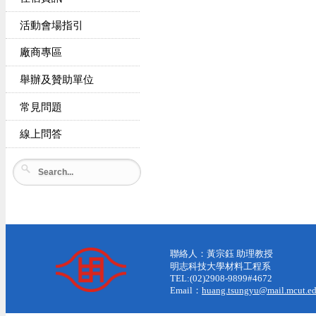
活動會場指引
廠商專區
舉辦及贊助單位
常見問題
線上問答
聯絡人：黃宗鈺 助理教授
明志科技大學材料工程系
TEL:(02)2908-9899#4672
Email：
huang.tsungyu@mail.mcut.ed